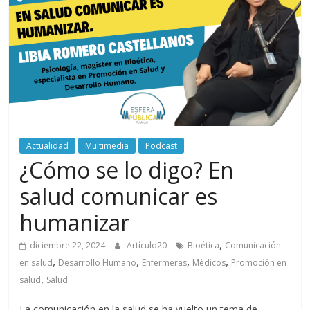
periodismo
digital
del
Politécnico
Grancolombiano
Actualidad
Multimedia
Podcast
¿Cómo se lo digo? En
salud comunicar es
humanizar
,
diciembre 22, 2024
Artículo20
Bioética
Comunicación
,
,
,
,
en salud
Desarrollo Humano
Enfermeras
Médicos
Promoción en
,
salud
Salud
La comunicación en la salud se ha vuelto un tema de