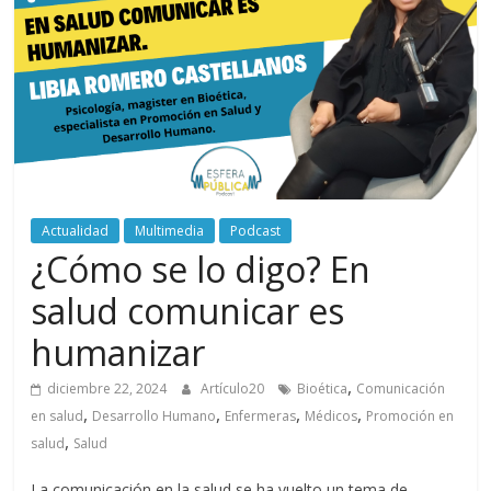
periodismo
digital
del
Politécnico
Grancolombiano
Actualidad
Multimedia
Podcast
¿Cómo se lo digo? En
salud comunicar es
humanizar
,
diciembre 22, 2024
Artículo20
Bioética
Comunicación
,
,
,
,
en salud
Desarrollo Humano
Enfermeras
Médicos
Promoción en
,
salud
Salud
La comunicación en la salud se ha vuelto un tema de