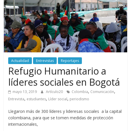
periodismo
digital
del
Politécnico
Grancolombiano
Actualidad
Entrevistas
Reportajes
Refugio Humanitario a
líderes sociales en Bogotá
,
,
mayo 13, 2019
Artículo20
Colombia
Comunicación
,
,
,
Entrevista
estudiantes
Líder social
periodismo
Llegaron más de 300 líderes y lideresas sociales a la capital
colombiana, para que se tomen medidas de protección
internacionales,