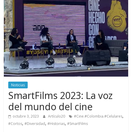
periodismo
digital
del
Politécnico
Grancolombiano
Noticias
SmartFilms 2023: La voz
del mundo del cine
,
octubre 3, 2023
Artículo20
#Cine.#Colombia.#Celulares
,
,
,
#Cortos
#Diversidad
#Historias
#SmartFilms