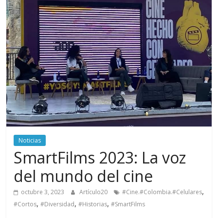
periodismo
digital
del
Politécnico
Grancolombiano
Noticias
SmartFilms 2023: La voz
del mundo del cine
,
octubre 3, 2023
Artículo20
#Cine.#Colombia.#Celulares
,
,
,
#Cortos
#Diversidad
#Historias
#SmartFilms