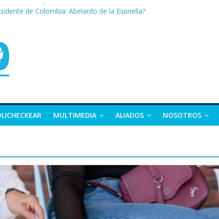
nza: la tierra que vuelve a dar vida
sidente de Colombia: Abelardo de la Espriella?
 apuesta por la moda como motor de desarrollo económico
as, exvicepresidente y figura clave de la política colombiana
alle y Nariño deja 21 muertos y más de 50 heridos
OLICHECKEAR
MULTIMEDIA
ALIADOS
NOSOTROS