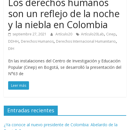
Los derechos humanos
periodismo
son un reflejo de la noche
digital
del
y la niebla en Colombia
Politécnico
Grancolombiano
,
,
septiembre 27, 2021
Artículo20
Artículo20Lab
Cinep
,
,
,
DDHH
Derechos Humanos
Derechos Internacional Humanitario
DIH
En las instalaciones del Centro de Investigación y Educación
Popular (Cinep) en Bogotá, se desarrolló la presentación del
N°63 de
Leer más
Entradas recientes
¿Ya conoce al nuevo presidente de Colombia: Abelardo de la