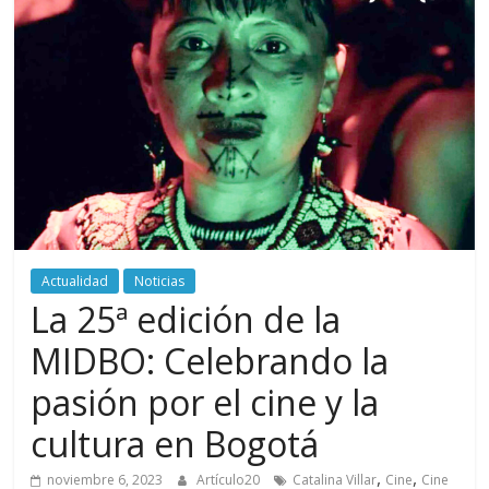
periodismo
digital
del
Politécnico
Grancolombiano
Actualidad
Noticias
La 25ª edición de la
MIDBO: Celebrando la
pasión por el cine y la
cultura en Bogotá
,
,
noviembre 6, 2023
Artículo20
Catalina Villar
Cine
Cine