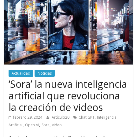
periodismo
digital
del
Politécnico
Grancolombiano
Actualidad
Noticias
‘Sora’ la nueva inteligencia
artificial que revoluciona
la creación de videos
,
febrero 29, 2024
Artículo20
Chat GPT
Inteligencia
,
,
,
Artificial
Open AI
Sora
video