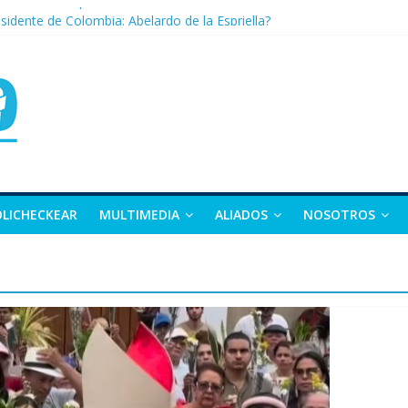
nza: la tierra que vuelve a dar vida
sidente de Colombia: Abelardo de la Espriella?
 apuesta por la moda como motor de desarrollo económico
as, exvicepresidente y figura clave de la política colombiana
alle y Nariño deja 21 muertos y más de 50 heridos
OLICHECKEAR
MULTIMEDIA
ALIADOS
NOSOTROS