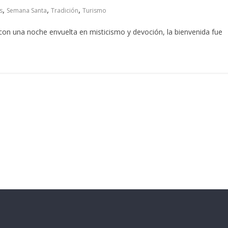
,
,
,
s
Semana Santa
Tradición
Turismo
 con una noche envuelta en misticismo y devoción, la bienvenida fue