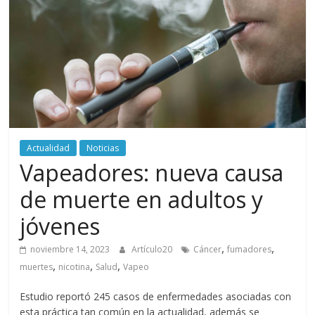
periodismo
digital
del
Politécnico
Grancolombiano
Actualidad
Noticias
Vapeadores: nueva causa
de muerte en adultos y
jóvenes
,
,
noviembre 14, 2023
Artículo20
Cáncer
fumadores
,
,
,
muertes
nicotina
Salud
Vapeo
Estudio reportó 245 casos de enfermedades asociadas con
esta práctica tan común en la actualidad, además se