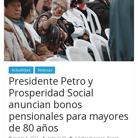
periodismo
digital
del
Politécnico
Grancolombiano
Actualidad
Noticias
Presidente Petro y
Prosperidad Social
anuncian bonos
pensionales para mayores
de 80 años
,
,
marzo 8, 2024
Artículo20
Adultos mayores
Bonos