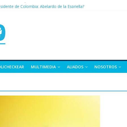
nza: la tierra que vuelve a dar vida
sidente de Colombia: Abelardo de la Espriella?
 apuesta por la moda como motor de desarrollo económico
as, exvicepresidente y figura clave de la política colombiana
alle y Nariño deja 21 muertos y más de 50 heridos
OLICHECKEAR
MULTIMEDIA
ALIADOS
NOSOTROS