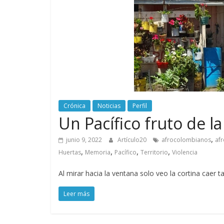
Crónica
Noticias
Perfil
Un Pacífico fruto de la
,
junio 9, 2022
Artículo20
afrocolombianos
af
,
,
,
,
Huertas
Memoria
Pacífico
Territorio
Violencia
Al mirar hacia la ventana solo veo la cortina caer 
Leer más