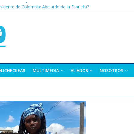
nza: la tierra que vuelve a dar vida
sidente de Colombia: Abelardo de la Espriella?
 apuesta por la moda como motor de desarrollo económico
as, exvicepresidente y figura clave de la política colombiana
alle y Nariño deja 21 muertos y más de 50 heridos
OLICHECKEAR
MULTIMEDIA
ALIADOS
NOSOTROS