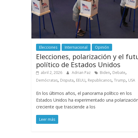
Elecciones
Internacional
Opinión
Elecciones, polarización y el fut
político de Estados Unidos
,
,
abril 2, 2026
Adrian Paz
Biden
Debate
,
,
,
,
,
Demócratas
Disputa
EEUU
Republicanos
Trump
USA
En los últimos años, el panorama político en los
Estados Unidos ha experimentado una polarizació
creciente que trasciende a los
Leer más