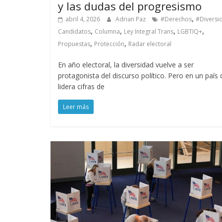
y las dudas del progresismo
,
abril 4, 2026
Adrian Paz
#Derechos
#Diversi
,
,
,
,
Candidatos
Columna
Ley Integral Trans
LGBTIQ+
,
,
Propuestas
Protección
Radar electoral
En año electoral, la diversidad vuelve a ser
protagonista del discurso político. Pero en un país
lidera cifras de
Leer más