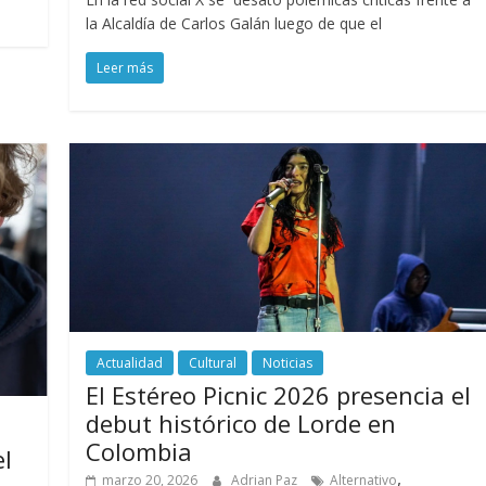
la Alcaldía de Carlos Galán luego de que el
Leer más
Actualidad
Cultural
Noticias
El Estéreo Picnic 2026 presencia el
debut histórico de Lorde en
Colombia
el
,
marzo 20, 2026
Adrian Paz
Alternativo