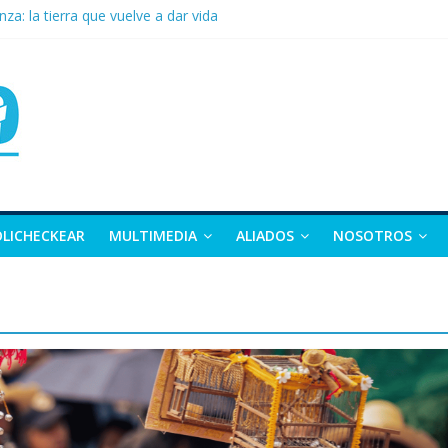
nza: la tierra que vuelve a dar vida
sidente de Colombia: Abelardo de la Espriella?
 apuesta por la moda como motor de desarrollo económico
as, exvicepresidente y figura clave de la política colombiana
alle y Nariño deja 21 muertos y más de 50 heridos
OLICHECKEAR
MULTIMEDIA
ALIADOS
NOSOTROS