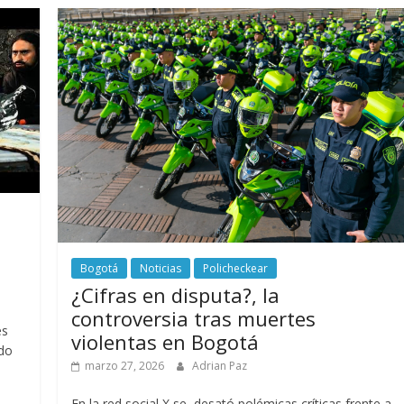
Bogotá
Noticias
Policheckear
¿Cifras en disputa?, la
controversia tras muertes
es
violentas en Bogotá
ndo
marzo 27, 2026
Adrian Paz
En la red social X se desató polémicas críticas frente a