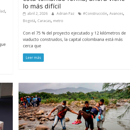
lo más difícil
,
dad
,
,
abril 2, 2026
Adrian Paz
#Construcción
Avances
,
,
Bogotá
Caracas
metro
Con el 75 % del proyecto ejecutado y 12 kilómetros de
viaducto construidos, la capital colombiana está más
 que
cerca que
Leer más