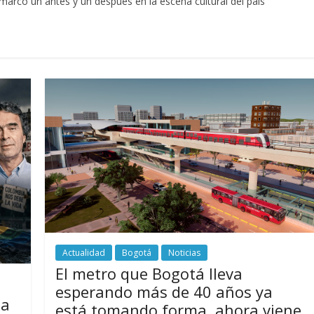
6 marcó un antes y un después en la escena cultural del país
Actualidad
Bogotá
Noticias
El metro que Bogotá lleva
esperando más de 40 años ya
ha
está tomando forma, ahora viene