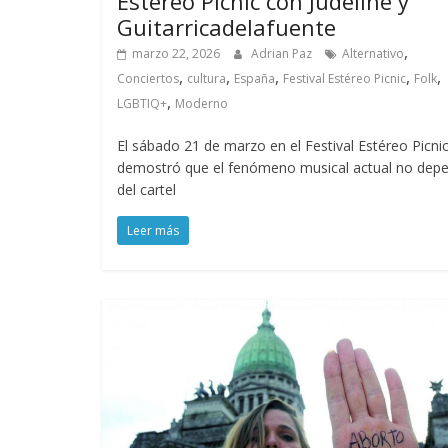
Estéreo Picnic con Judeline y
Guitarricadelafuente
,
marzo 22, 2026
Adrian Paz
Alternativo
,
,
,
,
,
Conciertos
cultura
España
Festival Estéreo Picnic
Folk
,
LGBTIQ+
Moderno
El sábado 21 de marzo en el Festival Estéreo Picni
demostró que el fenómeno musical actual no dep
del cartel
Leer más