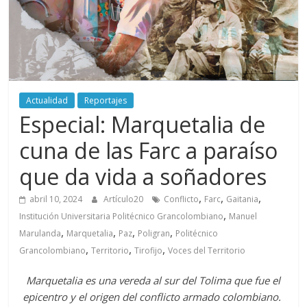
periodismo
digital
del
Politécnico
Grancolombiano
Actualidad
Reportajes
Especial: Marquetalia de
cuna de las Farc a paraíso
que da vida a soñadores
,
,
,
abril 10, 2024
Artículo20
Conflicto
Farc
Gaitania
,
Institución Universitaria Politécnico Grancolombiano
Manuel
,
,
,
,
Marulanda
Marquetalia
Paz
Poligran
Politécnico
,
,
,
Grancolombiano
Territorio
Tirofijo
Voces del Territorio
Marquetalia es una vereda al sur del Tolima que fue el
epicentro y el origen del conflicto armado colombiano.