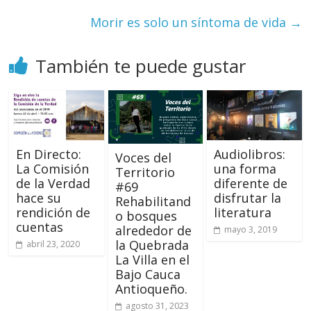
Morir es solo un síntoma de vida
→
También te puede gustar
En Directo:
Audiolibros:
Voces del
La Comisión
una forma
Territorio
de la Verdad
diferente de
#69
hace su
disfrutar la
Rehabilitand
rendición de
literatura
o bosques
cuentas
alrededor de
mayo 3, 2019
la Quebrada
abril 23, 2020
La Villa en el
Bajo Cauca
Antioqueño.
agosto 31, 2023