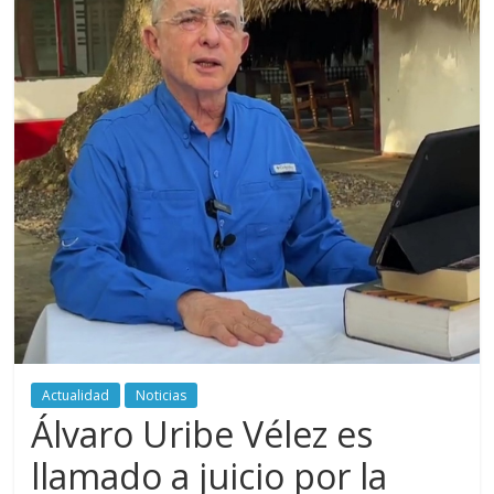
periodismo
digital
del
Politécnico
Grancolombiano
Actualidad
Noticias
Álvaro Uribe Vélez es
llamado a juicio por la