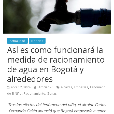
periodismo
digital
del
Politécnico
Grancolombiano
Actualidad
Noticias
Así es como funcionará la
medida de racionamiento
de agua en Bogotá y
alrededores
,
,
abril 12, 2024
Artículo20
Alcaldía
Embalses
Fenómeno
,
,
de El Niño
Racionamiento
Zonas
Tras los efectos del fenómeno del niño, el alcalde Carlos
Fernando Galán anunció que Bogotá empezaría a tener