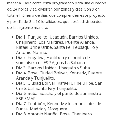
mañana. Cada corte está programado para una duración
de 24 horas y se dividirán por zonas y días. Son 9 en
total el número de días que comprenden este proyecto
y por día de 3 a 10 localidades, que serán distribuidos
de la siguiente manera:
Día 1
: Tunjuelito, Usaquén, Barrios Unidos,
Chapinero, Los Mártires, Puente Aranda,
Rafael Uribe Uribe, Santa Fe, Teusaquillo y
Antonio Nariño.
Día 2:
Engativá, Fontibón y el punto de
suministro de ESP Aguas La Sabana.
Día 3:
Barrios Unidos, Usaquén y Suba.
Día 4:
Bosa, Ciudad Bolívar, Kennedy, Puente
Aranda y Tunjuelito.
Día 5:
Ciudad Bolívar, Rafael Uribe Uribe, San
Cristóbal, Santa Fe y Tunjuelito.
Día 6:
Suba, Soacha y el punto de suministro
ESP EMAR.
Día 7:
Fontibón, Kennedy y los municipios de
Funza, Madrid y Mosquera
Día 8:
Antonio Nariño, Bosa, Chapinero,