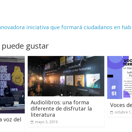
novadora iniciativa que formará ciudadanos en hab
 puede gustar
Audiolibros: una forma
Voces de
diferente de disfrutar la
octubre 1
literatura
a voz del
mayo 3, 2019