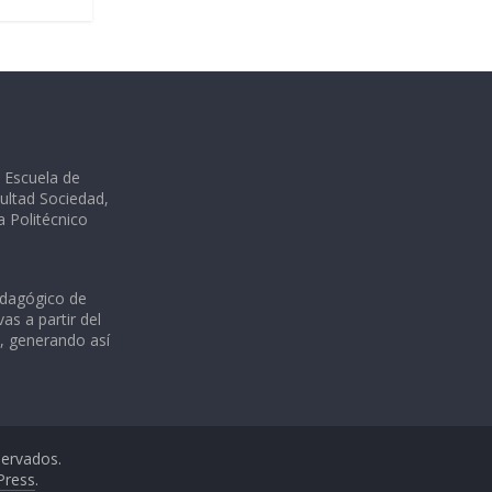
a Escuela de
ultad Sociedad,
ia Politécnico
edagógico de
as a partir del
s, generando así
servados.
Press
.