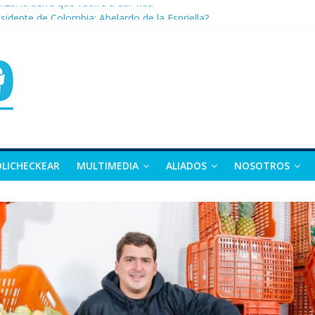
nza: la tierra que vuelve a dar vida
sidente de Colombia: Abelardo de la Espriella?
 apuesta por la moda como motor de desarrollo económico
as, exvicepresidente y figura clave de la política colombiana
alle y Nariño deja 21 muertos y más de 50 heridos
OLICHECKEAR
MULTIMEDIA
ALIADOS
NOSOTROS