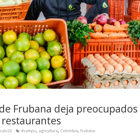
 de Frubana deja preocupados 
 restaurantes
,
,
,
ículo20
#campo
agricultura
Colombia
Frubana