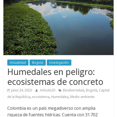
periodismo
digital
del
Politécnico
Grancolombiano
Actualidad
Bogotá
Investigación
Humedales en peligro:
ecosistemas de concreto
,
,
junio 24, 2023
Artículo20
Biodiversidad
Bogotá
Capital
,
,
,
de la República
ecosistema
Humedales
Medio ambiente
Colombia es un país megadiverso con amplia
riqueza de fuentes hídricas. Cuenta con 31.702