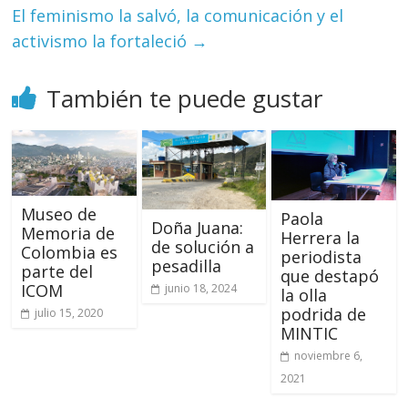
El feminismo la salvó, la comunicación y el
activismo la fortaleció
→
También te puede gustar
Museo de
Paola
Doña Juana:
Memoria de
Herrera la
de solución a
Colombia es
periodista
pesadilla
parte del
que destapó
ICOM
junio 18, 2024
la olla
podrida de
julio 15, 2020
MINTIC
noviembre 6,
2021