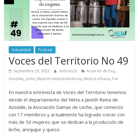
periodismo
digital
del
Politécnico
Grancolombiano
Actualidad
Podcast
Voces del Territorio No 49
,
septiembre 20, 2022
Artículo20
Acuerdo de Paz
,
,
,
,
Asodale
Jortiz
Mujeres emprendedoras
Música urbana
Paz
En nuestra entrevista de Voces del Territorio tenemos
desde el departamento del Meta a Janeth Reina de
Asodale, la Asociación Damas de Leche, que comenzó
con 17 miembros y actualmente ha logrado crecer con
más de 50 mujeres que se dedican a la producción de
leche, arequipe y queso.