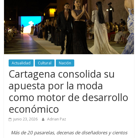
periodismo
digital
del
Politécnico
Grancolombiano
Actualidad
Cultural
Nación
Cartagena consolida su
apuesta por la moda
como motor de desarrollo
económico
junio 23, 2026
Adrian Paz
Más de 20 pasarelas, decenas de diseñadores y cientos