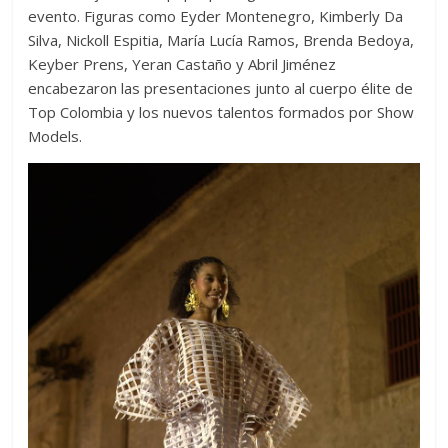
evento. Figuras como Eyder Montenegro, Kimberly Da
Silva, Nickoll Espitia, María Lucía Ramos, Brenda Bedoya,
Keyber Prens, Yeran Castaño y Abril Jiménez
encabezaron las presentaciones junto al cuerpo élite de
Top Colombia y los nuevos talentos formados por Show
Models.