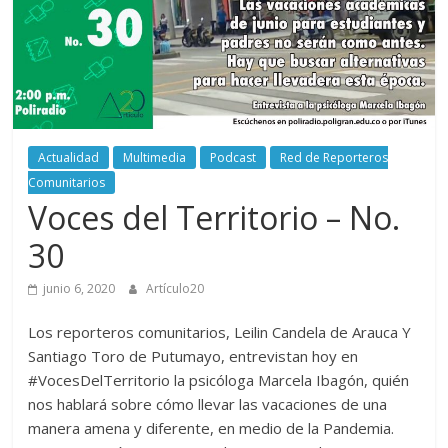
periodismo
digital
del
Politécnico
Grancolombiano
Actualidad
Multimedia
Podcast
Red de Reporteros
Comunitarios
Voces del Territorio – No.
30
junio 6, 2020
Artículo20
Los reporteros comunitarios, Leilin Candela de Arauca Y
Santiago Toro de Putumayo, entrevistan hoy en
#VocesDelTerritorio la psicóloga Marcela Ibagón, quién
nos hablará sobre cómo llevar las vacaciones de una
manera amena y diferente, en medio de la Pandemia.