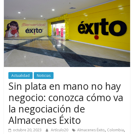
periodismo
digital
del
Politécnico
Grancolombiano
Actualidad
Noticias
Sin plata en mano no hay
negocio: conozca cómo va
la negociación de
Almacenes Éxito
,
,
octubre 20, 2023
Artículo20
Almacenes Éxito
Colombia