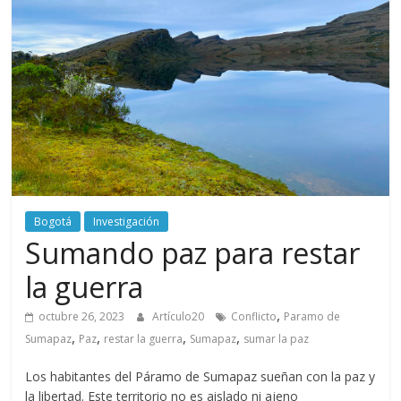
periodismo
digital
del
Politécnico
Grancolombiano
Bogotá
Investigación
Sumando paz para restar
la guerra
,
octubre 26, 2023
Artículo20
Conflicto
Paramo de
,
,
,
,
Sumapaz
Paz
restar la guerra
Sumapaz
sumar la paz
Los habitantes del Páramo de Sumapaz sueñan con la paz y
la libertad. Este territorio no es aislado ni ajeno