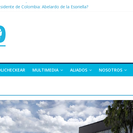
nza: la tierra que vuelve a dar vida
sidente de Colombia: Abelardo de la Espriella?
 apuesta por la moda como motor de desarrollo económico
as, exvicepresidente y figura clave de la política colombiana
alle y Nariño deja 21 muertos y más de 50 heridos
OLICHECKEAR
MULTIMEDIA
ALIADOS
NOSOTROS