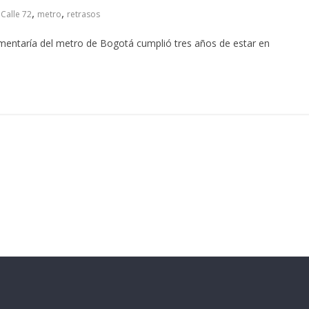
,
,
,
Calle 72
metro
retrasos
entaría del metro de Bogotá cumplió tres años de estar en