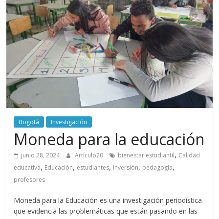
periodismo
digital
del
Politécnico
Grancolombiano
Bogotá
Investigación
Moneda para la educación
,
junio 28, 2024
Artículo20
bienestar estudiantil
Calidad
,
,
,
,
,
educativa
Educación
estudiantes
Inversión
pedagogía
profesores
Moneda para la Educación es una investigación periodística
que evidencia las problemáticas que están pasando en las