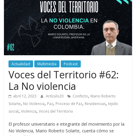
periodismo
digital
del
Politécnico
Grancolombiano
Actualidad
Multimedia
Podcast
Voces del Territorio #62:
La No violencia
,
abril 12, 2023
Artículo20
Conflicto
Mario Roberto
,
,
,
,
,
Solarte
No Violencia
Paz
Proceso de Paz
Resistencias
tejido
,
,
social
Violencia
Voces del Territorio
El profesor universitario e integrante del movimiento por la
No Violencia, Mario Roberto Solarte, cuenta cómo se