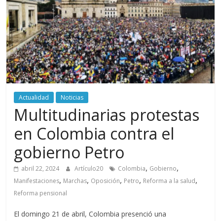
periodismo
digital
del
Politécnico
Grancolombiano
Actualidad
Noticias
Multitudinarias protestas
en Colombia contra el
gobierno Petro
,
,
abril 22, 2024
Artículo20
Colombia
Gobierno
,
,
,
,
,
Manifestaciones
Marchas
Oposición
Petro
Reforma a la salud
Reforma pensional
El domingo 21 de abril, Colombia presenció una