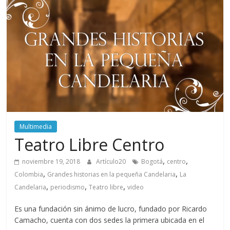
periodismo
digital
del
Politécnico
Grancolombiano
Multimedia
Teatro Libre Centro
,
,
noviembre 19, 2018
Artículo20
Bogotá
centro
,
,
Colombia
Grandes historias en la pequeña Candelaria
La
,
,
,
Candelaria
periodismo
Teatro libre
video
Es una fundación sin ánimo de lucro, fundado por Ricardo
Camacho, cuenta con dos sedes la primera ubicada en el