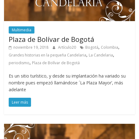
Multimedia
Plaza de Bolívar de Bogotá
,
,
noviembre 19, 2018
Artículo20
Bogotá
Colombia
,
,
Grandes historias en la pequeña Candelaria
La Candelaria
,
periodismo
Plaza de Bolívar de Bogotá
Es un sitio turístico, y desde su implantación ha variado su
nombre pues empezó llamándose ´La Plaza Mayor’, más
adelante
Leer más