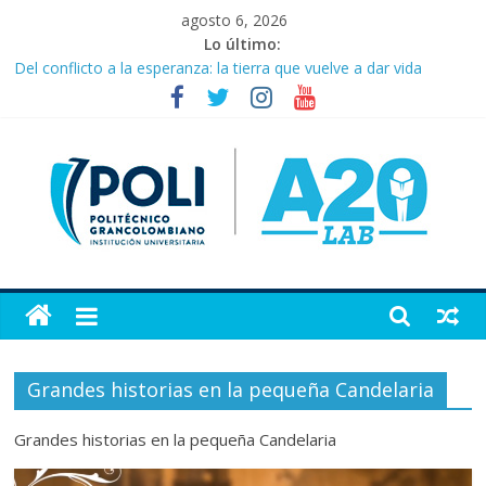
Saltar
agosto 6, 2026
al
Lo último:
contenido
Del conflicto a la esperanza: la tierra que vuelve a dar vida
¿Ya conoce al nuevo presidente de Colombia: Abelardo de la
Espriella?
Cartagena consolida su apuesta por la moda como motor de
desarrollo económico
Murió Germán Vargas Lleras, exvicepresidente y figura clave de
la política colombiana
Ofensiva en el Cauca, Valle y Nariño deja 21 muertos y más de
50 heridos
Artículo
20
Grandes historias en la pequeña Candelaria
Portal
del
Grandes historias en la pequeña Candelaria
laboratorio
de