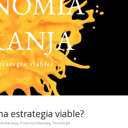
a estrategia viable?
,
,
ía Naranja
Proyectos Naranja
Tecnología