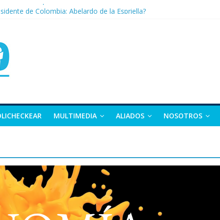
nza: la tierra que vuelve a dar vida
sidente de Colombia: Abelardo de la Espriella?
 apuesta por la moda como motor de desarrollo económico
as, exvicepresidente y figura clave de la política colombiana
alle y Nariño deja 21 muertos y más de 50 heridos
OLICHECKEAR
MULTIMEDIA
ALIADOS
NOSOTROS