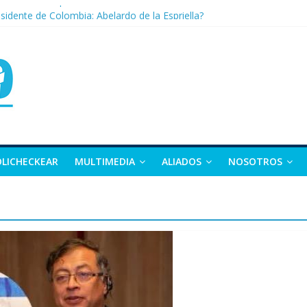
nza: la tierra que vuelve a dar vida
sidente de Colombia: Abelardo de la Espriella?
 apuesta por la moda como motor de desarrollo económico
as, exvicepresidente y figura clave de la política colombiana
alle y Nariño deja 21 muertos y más de 50 heridos
OLICHECKEAR
MULTIMEDIA
ALIADOS
NOSOTROS