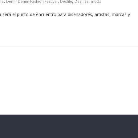
,
,
,
,
,
ma
Demi
Denim Fashion Festival
Desfile
Desfiles
moda
 será el punto de encuentro para diseñadores, artistas, marcas y