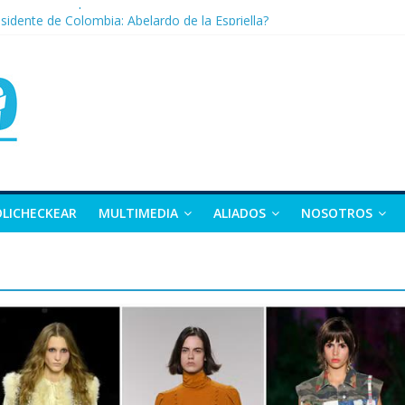
nza: la tierra que vuelve a dar vida
sidente de Colombia: Abelardo de la Espriella?
 apuesta por la moda como motor de desarrollo económico
as, exvicepresidente y figura clave de la política colombiana
alle y Nariño deja 21 muertos y más de 50 heridos
OLICHECKEAR
MULTIMEDIA
ALIADOS
NOSOTROS