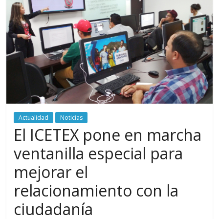
periodismo
digital
del
Politécnico
Grancolombiano
Actualidad
Noticias
El ICETEX pone en marcha
ventanilla especial para
mejorar el
relacionamiento con la
ciudadanía