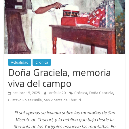
periodismo
digital
del
Politécnico
Grancolombiano
Actualidad
Crónica
Doña Graciela, memoria
viva del campo
,
,
octubre 15, 2025
Artículo20
Crónica
Doña Gabriela
,
Gustavo Rojas Pinilla
San Vicente de Chucurí
El sol apenas se levanta sobre las montañas de San
Vicente de Chucurí, y la neblina que baja desde la
Serranía de los Yariguíes envuelve las montañas. En