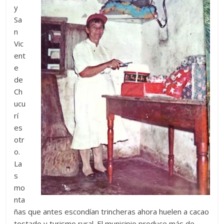
y
Sa
n
Vic
ent
e
de
Ch
ucu
rí
es
otr
o.
La
s
mo
nta
ñas que antes escondían trincheras ahora huelen a cacao
tostado y turismo rural. El municipio produce más de