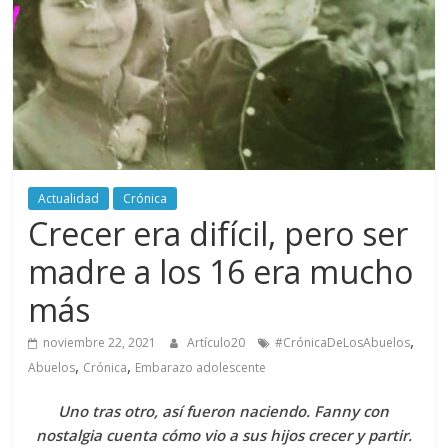
periodismo
digital
del
Politécnico
Grancolombiano
Actualidad
Crónica
Crecer era difícil, pero ser
madre a los 16 era mucho
más
,
noviembre 22, 2021
Artículo20
#CrónicaDeLosAbuelos
,
,
Abuelos
Crónica
Embarazo adolescente
Uno tras otro, así fueron naciendo. Fanny con
nostalgia cuenta cómo vio a sus hijos crecer y partir.