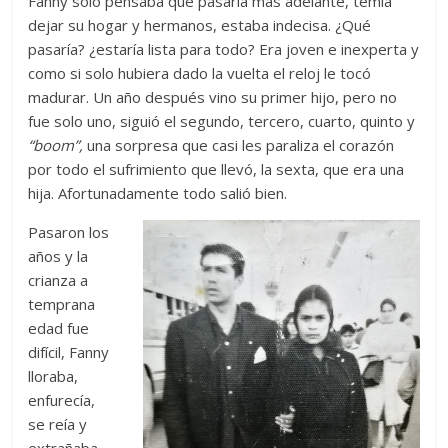
Fanny solo pensaba qué pasaría más adelante, temía
dejar su hogar y hermanos, estaba indecisa. ¿Qué
pasaría? ¿estaría lista para todo? Era joven e inexperta y
como si solo hubiera dado la vuelta el reloj le tocó
madurar. Un año después vino su primer hijo, pero no
fue solo uno, siguió el segundo, tercero, cuarto, quinto y
“boom”,
una sorpresa que casi les paraliza el corazón
por todo el sufrimiento que llevó, la sexta, que era una
hija. Afortunadamente todo salió bien.
Pasaron los
años y la
crianza a
temprana
edad fue
difícil, Fanny
lloraba,
enfurecía,
se reía y
extrañaba