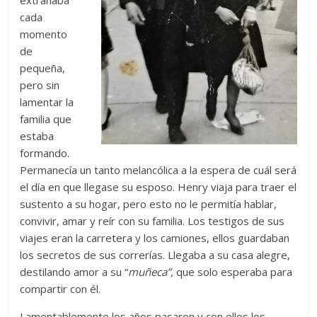
cada
momento
de
pequeña,
pero sin
lamentar la
familia que
estaba
formando.
Permanecía un tanto melancólica a la espera de cuál será
el día en que llegase su esposo. Henry viaja para traer el
sustento a su hogar, pero esto no le permitía hablar,
convivir, amar y reír con su familia. Los testigos de sus
viajes eran la carretera y los camiones, ellos guardaban
los secretos de sus correrías. Llegaba a su casa alegre,
destilando amor a su “
muñeca”,
que solo esperaba para
compartir con él.
Lamentablemente los años pasaron y con ellos los