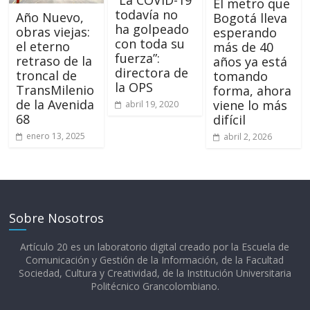
El metro que
todavía no
Año Nuevo,
Bogotá lleva
ha golpeado
obras viejas:
esperando
con toda su
el eterno
más de 40
fuerza”:
retraso de la
años ya está
directora de
troncal de
tomando
la OPS
TransMilenio
forma, ahora
de la Avenida
viene lo más
abril 19, 2020
68
difícil
enero 13, 2025
abril 2, 2026
Sobre Nosotros
Artículo 20 es un laboratorio digital creado por la Escuela de
Comunicación y Gestión de la Información, de la Facultad
Sociedad, Cultura y Creatividad, de la Institución Universitaria
Politécnico Grancolombiano.​