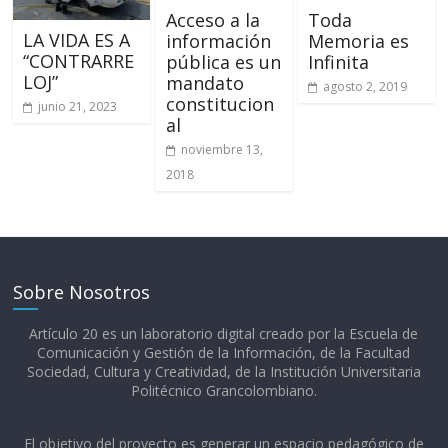
Acceso a la
Toda
LA VIDA ES A
información
Memoria es
“CONTRARRE
pública es un
Infinita
LOJ”
mandato
agosto 2, 2019
constitucion
junio 21, 2023
al
noviembre 13,
2018
Sobre Nosotros
Artículo 20 es un laboratorio digital creado por la Escuela de
Comunicación y Gestión de la Información, de la Facultad
Sociedad, Cultura y Creatividad, de la Institución Universitaria
Politécnico Grancolombiano.​
El objetivo del proyecto es generar un espacio pedagógico de