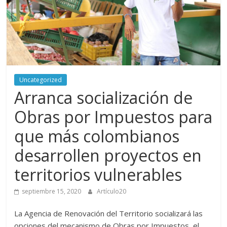
periodismo
digital
del
Politécnico
Grancolombiano
Uncategorized
Arranca socialización de
Obras por Impuestos para
que más colombianos
desarrollen proyectos en
territorios vulnerables
septiembre 15, 2020
Artículo20
La Agencia de Renovación del Territorio socializará las
opciones del mecanismo de Obras por Impuestos, el