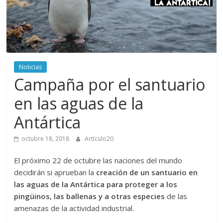
periodismo
digital
del
Politécnico
Grancolombiano
Noticias
Campaña por el santuario
en las aguas de la
Antártica
octubre 18, 2018
Artículo20
El próximo 22 de octubre las naciones del mundo
decidirán si aprueban la
creación de un santuario en
las aguas de la Antártica para proteger a los
pingüinos, las ballenas y a otras especies
de las
amenazas de la actividad industrial.