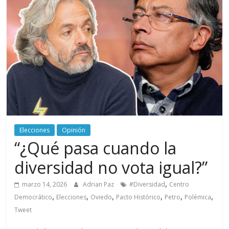
periodismo
digital
del
Politécnico
Grancolombiano
Elecciones
Opinión
“¿Qué pasa cuando la
diversidad no vota igual?”
,
marzo 14, 2026
Adrian Paz
#Diversidad
Centro
,
,
,
,
,
,
Democrático
Elecciones
Oviedo
Pacto Histórico
Petro
Polémica
Tweet