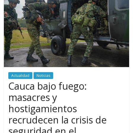
periodismo
digital
del
Politécnico
Grancolombiano
Actualidad
Noticias
Cauca bajo fuego:
masacres y
hostigamientos
recrudecen la crisis de
seguridad en el