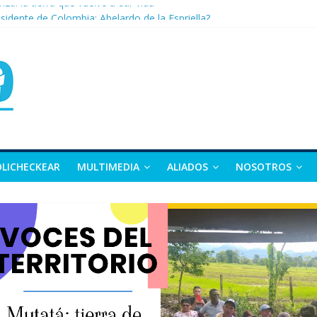
nza: la tierra que vuelve a dar vida
sidente de Colombia: Abelardo de la Espriella?
 apuesta por la moda como motor de desarrollo económico
as, exvicepresidente y figura clave de la política colombiana
alle y Nariño deja 21 muertos y más de 50 heridos
OLICHECKEAR
MULTIMEDIA
ALIADOS
NOSOTROS