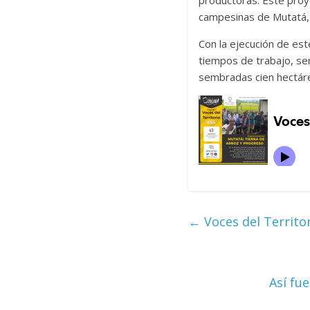
productoras. Este proye
campesinas de Mutatá, 
Con la ejecución de es
tiempos de trabajo, sem
sembradas cien hectáre
←
Voces del Territo
Así fu