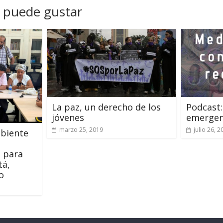
 puede gustar
La paz, un derecho de los
Podcast
jóvenes
emergen
marzo 25, 2019
julio 26, 2
mbiente
 para
tá,
co