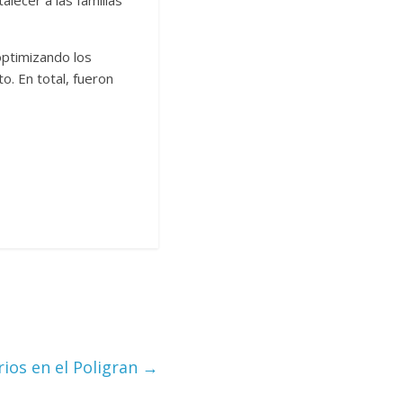
lecer a las familias
optimizando los
o. En total, fueron
rios en el Poligran
→