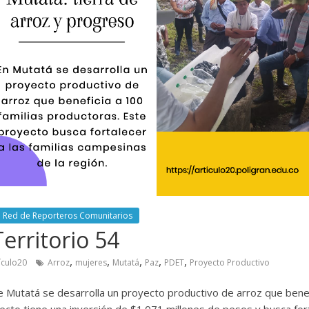
Red de Reporteros Comunitarios
erritorio 54
,
,
,
,
,
ículo20
Arroz
mujeres
Mutatá
Paz
PDET
Proyecto Productivo
 Mutatá se desarrolla un proyecto productivo de arroz que benefi