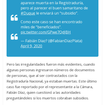
aparece muerta en la Registraduría,
pero al parecer el buen samaritano de
#Duque
le enviará un “subsidio”.
Como este caso se han encontrado
miles de “beneficiados”.
pic.twitter.com/GPwe7QdJBH
— Fabián Diaz? (@FabianDiazPlata)
April 9, 2020
Pero las irregularidades fueron más evidentes, cuando
algunas personas ingresaron números de documentos
de personas, que al ser contrastados con la
Registraduría Nacional, ya estaban muertas. Este último
caso fue reportado por el representante a la Cámara,
Fabián Díaz, quien cuestionó a las autoridades
preguntándoles si los muertos cobraban subsidios.