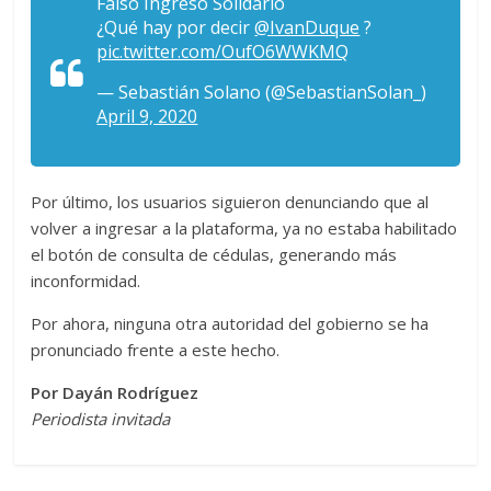
Falso Ingreso Solidario
¿Qué hay por decir
@IvanDuque
?
pic.twitter.com/OufO6WWKMQ
— Sebastián Solano (@SebastianSolan_)
April 9, 2020
Por último, los usuarios siguieron denunciando que al
volver a ingresar a la plataforma, ya no estaba habilitado
el botón de consulta de cédulas, generando más
inconformidad.
Por ahora, ninguna otra autoridad del gobierno se ha
pronunciado frente a este hecho.
Por Dayán Rodríguez
Periodista invitada