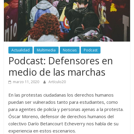
periodismo
digital
del
Politécnico
Grancolombiano
Actualidad
Multimedia
Noticias
Podcast
Podcast: Defensores en
medio de las marchas
marzo 11, 2020
Artículo20
En las protestas ciudadanas los derechos humanos
puedan ser vulnerados tanto para estudiantes, como
para agentes de policía y personas ajenas a la protesta.
Óscar Moreno, defensor de derechos humanos del
colectivo Darío Betancourt Echeverry nos habla de su
experiencia en estos escenarios.