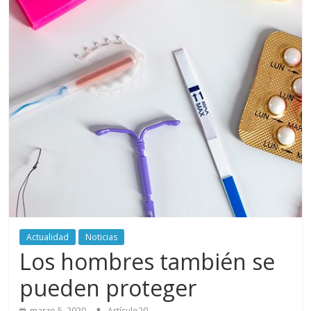
periodismo
digital
del
Politécnico
Grancolombiano
Actualidad
Noticias
Los hombres también se
pueden proteger
marzo 5, 2020
Artículo20