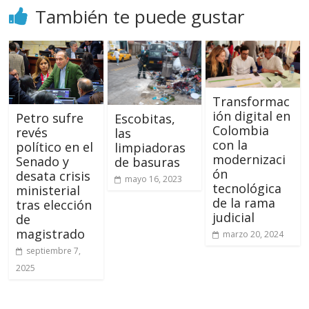
También te puede gustar
Transformac
ión digital en
Petro sufre
Escobitas,
Colombia
revés
las
con la
político en el
limpiadoras
modernizaci
Senado y
de basuras
ón
desata crisis
mayo 16, 2023
tecnológica
ministerial
de la rama
tras elección
judicial
de
magistrado
marzo 20, 2024
septiembre 7,
2025