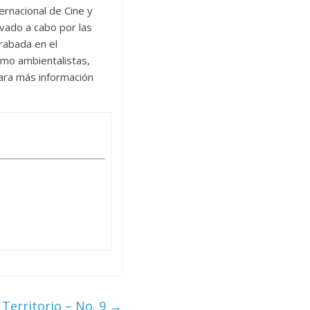
ernacional de Cine y
evado a cabo por las
grabada en el
omo ambientalistas,
para más información
 Territorio – No. 9
→