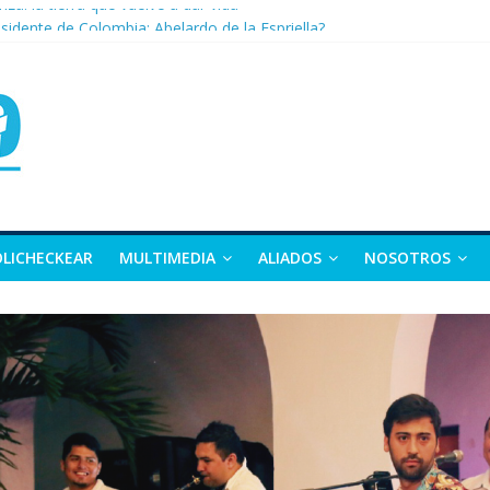
nza: la tierra que vuelve a dar vida
sidente de Colombia: Abelardo de la Espriella?
 apuesta por la moda como motor de desarrollo económico
as, exvicepresidente y figura clave de la política colombiana
alle y Nariño deja 21 muertos y más de 50 heridos
OLICHECKEAR
MULTIMEDIA
ALIADOS
NOSOTROS