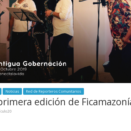
Noticias
Red de Reporteros Comunitarios
a primera edición de Ficamazoní
ículo20