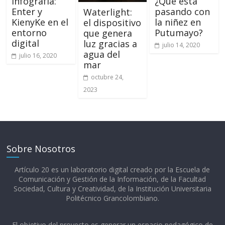
Infografía:
¿Qué está
Enter y
pasando con
Waterlight:
KienyKe en el
la niñez en
el dispositivo
entorno
Putumayo?
que genera
digital
luz gracias a
julio 14, 2020
agua del
julio 16, 2020
mar
octubre 24,
2023
Sobre Nosotros
Artículo 20 es un laboratorio digital creado por la Escuela de
Comunicación y Gestión de la Información, de la Facultad
Sociedad, Cultura y Creatividad, de la Institución Universitaria
Politécnico Grancolombiano.​
El objetivo del proyecto es generar un espacio pedagógico de