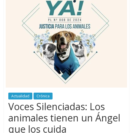
periodismo
digital
del
Politécnico
Grancolombiano
Actualidad
Crónica
Voces Silenciadas: Los
animales tienen un Ángel
que los cuida