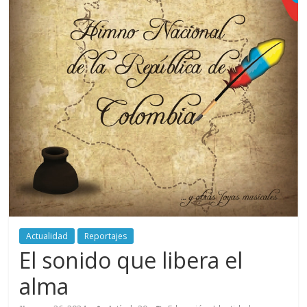
periodismo
digital
del
Politécnico
Grancolombiano
Actualidad
Reportajes
El sonido que libera el
alma