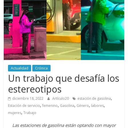
periodismo
digital
del
Politécnico
Grancolombiano
Actualidad
Crónica
Un trabajo que desafía los
estereotipos
,
diciembre 18, 2022
Artículo20
estación de gasolina
,
,
,
,
,
Estación de servicio
femenino
Gasolina
Género
labores
,
mujeres
Trabajo
Las estaciones de gasolina están optando con mayor