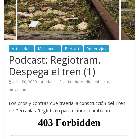
periodismo
digital
del
Politécnico
Grancolombiano
Actualidad
Multimedia
Podcast
Reportajes
Podcast: Regiotram.
Despega el tren (1)
,
julio 20, 2020
Natalia Espitia
Medio ambiente
movilidad
Los pros y contras que traería la construcción del Tren
de Cercanías Regiotram para el medio ambiente.