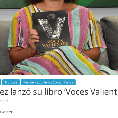
Noticias
Red de Reporteros Comunitarios
 lanzó su libro ‘Voces Valient
ículo20
twitter.