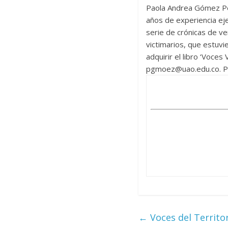
Paola Andrea Gómez Pera
años de experiencia eje
serie de crónicas de ve
victimarios, que estuvi
adquirir el libro ‘Voces
pgmoez@uao.edu.co
. 
←
Voces del Territor