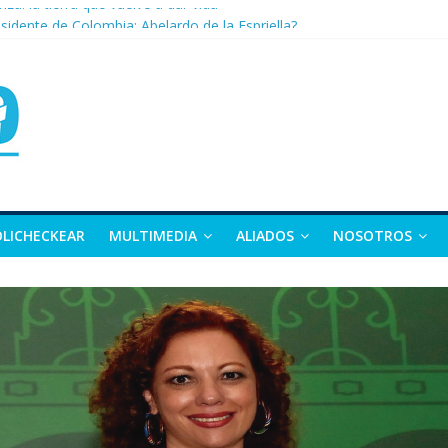
nza: la tierra que vuelve a dar vida
sidente de Colombia: Abelardo de la Espriella?
 apuesta por la moda como motor de desarrollo económico
as, exvicepresidente y figura clave de la política colombiana
alle y Nariño deja 21 muertos y más de 50 heridos
OLICHECKEAR
MULTIMEDIA
ALIADOS
NOSOTROS