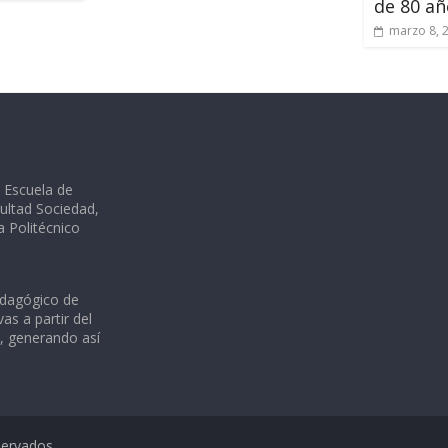
de 80 añ
marzo 8, 
a Escuela de
ultad Sociedad,
ia Politécnico
edagógico de
as a partir del
s, generando así
servados.